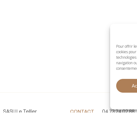
Pour offrir l
cookies pour 
technologies
navigation ou
consentement 
Ac
SASU Le Tellier
04 73 24 02 88
CONTACT
3 rue Pierre et Marie Curie
contact@stelet
ZA Sud