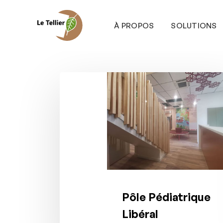
Passer
au
À PROPOS
SOLUTIONS
contenu
principal
Pôle
Pédiatrique
Libéral
Pôle Pédiatrique
Libéral