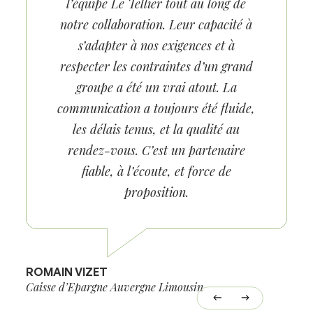
nos premiers échanges, j’ai rencontré
une équipe à l’écoute, engagée et
parfaitement consciente des enjeux de
notre entreprise. Leur
accompagnement, à la fois rigoureux,
humain et réactif, a su faire la
différence à chaque étape. Je les
recommande sans la moindre
hésitation.
ALEXANDRE BUYENS
M
Income
S