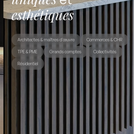
esthétiques
Architectes & maîtres d'œuvre
Commerces & CHR
TPE & PME
Grands comptes
Collectivités
Résidentiel