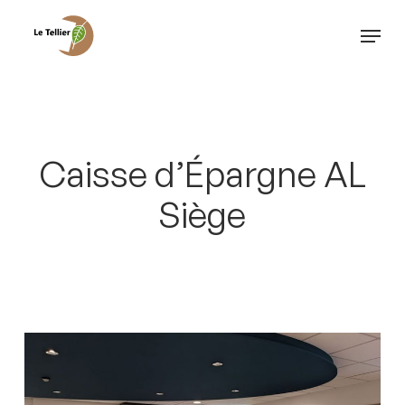
Passer
Menu
au
Ferm
contenu
le
principal
menu
Caisse d’Épargne AL
Siège