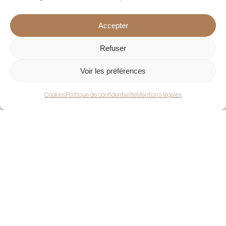
Accepter
Refuser
Voir les préférences
Cookies
Politique de confidentialité
Mentions légales
ADRESSE
SASU Le Tellier
3 rue Pierre et Marie Curie
ZA Sud