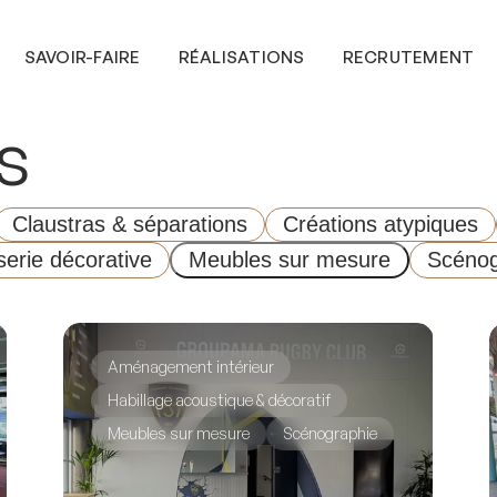
SAVOIR-FAIRE
RÉALISATIONS
RECRUTEMENT
s
Claustras & séparations
Créations atypiques
erie décorative
Meubles sur mesure
Scénog
Aménagement intérieur
Habillage acoustique & décoratif
Meubles sur mesure
Scénographie