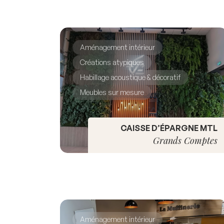
Aménagement intérieur
Créations atypiques
Habillage acoustique & décoratif
Meubles sur mesure
CAISSE D’ÉPARGNE MTL
Grands Comptes
Aménagement intérieur