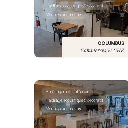
Habillage acoustique & décoratif
Meubles sur mesure
COLUMBUS
Commerces & CHR
Aménagement intérieur
Habillage acoustique & décoratif
Meubles sur mesure