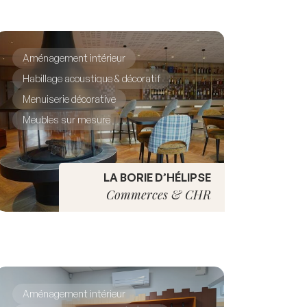
Aménagement intérieur
Habillage acoustique & décoratif
Menuiserie décorative
Meubles sur mesure
LA BORIE D’HÉLIPSE
Commerces & CHR
Aménagement intérieur