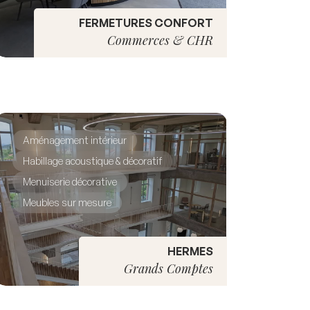
FERMETURES CONFORT
Commerces & CHR
Aménagement intérieur
Habillage acoustique & décoratif
Menuiserie décorative
Meubles sur mesure
HERMES
Grands Comptes