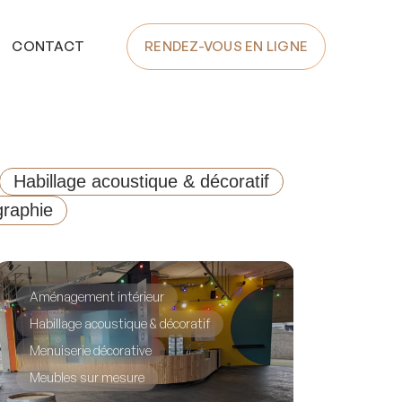
CONTACT
RENDEZ-VOUS EN LIGNE
Habillage acoustique & décoratif
raphie
Aménagement intérieur
Habillage acoustique & décoratif
Menuiserie décorative
Meubles sur mesure