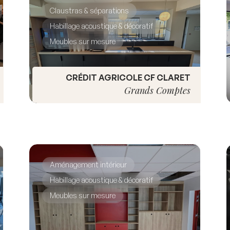
Claustras & séparations
Habillage acoustique & décoratif
Meubles sur mesure
CRÉDIT AGRICOLE CF CLARET
Grands Comptes
Aménagement intérieur
Habillage acoustique & décoratif
Meubles sur mesure