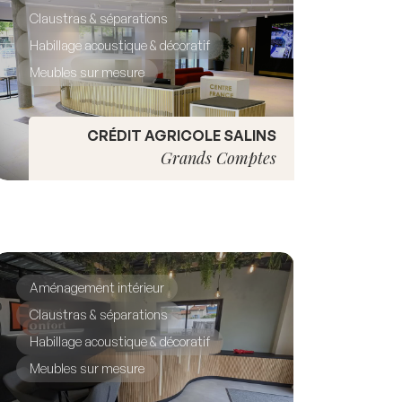
Claustras & séparations
Habillage acoustique & décoratif
Meubles sur mesure
CRÉDIT AGRICOLE SALINS
Grands Comptes
Aménagement intérieur
Claustras & séparations
Habillage acoustique & décoratif
Meubles sur mesure