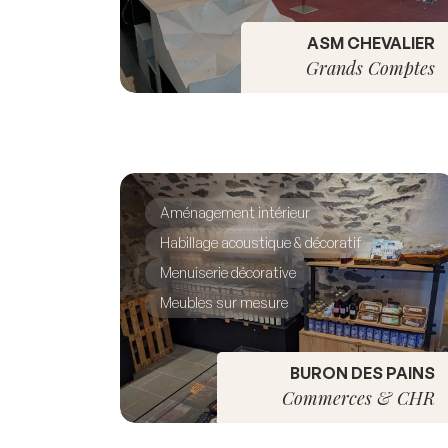
ASM CHEVALIER
Grands Comptes
Aménagement intérieur
Habillage acoustique & décoratif
Menuiserie décorative
Meubles sur mesure
BURON DES PAINS
Commerces & CHR