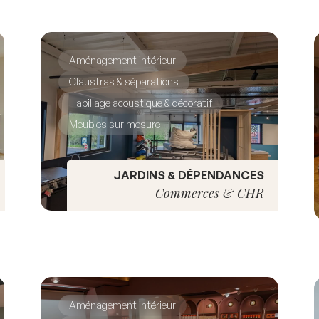
Aménagement intérieur
Claustras & séparations
Habillage acoustique & décoratif
Meubles sur mesure
JARDINS & DÉPENDANCES
Commerces & CHR
Aménagement intérieur