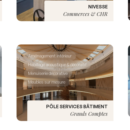
NIVESSE
Commerces & CHR
Aménagement intérieur
Habillage acoustique & décoratif
Menuiserie décorative
Meubles sur mesure
PÔLE SERVICES BÂTIMENT
Grands Comptes