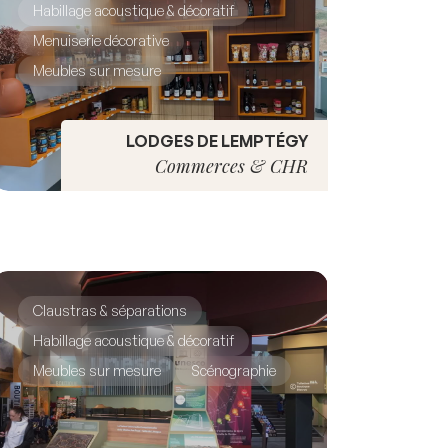
Habillage acoustique & décoratif
Menuiserie décorative
Meubles sur mesure
LODGES DE LEMPTÉGY
Commerces & CHR
Claustras & séparations
Habillage acoustique & décoratif
Meubles sur mesure
Scénographie