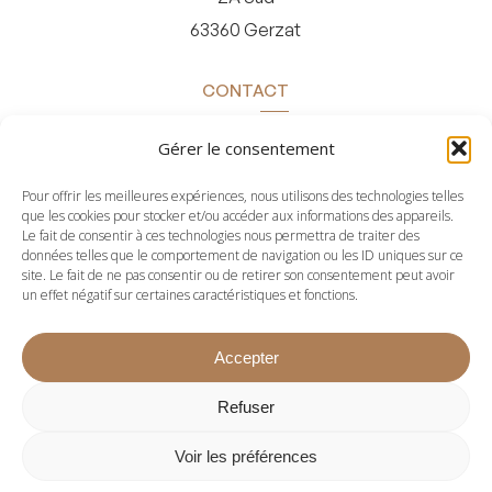
63360 Gerzat
CONTACT
Gérer le consentement
04 73 24 02 88
contact@steletellier.com
Pour offrir les meilleures expériences, nous utilisons des technologies telles
que les cookies pour stocker et/ou accéder aux informations des appareils.
Le fait de consentir à ces technologies nous permettra de traiter des
données telles que le comportement de navigation ou les ID uniques sur ce
site. Le fait de ne pas consentir ou de retirer son consentement peut avoir
un effet négatif sur certaines caractéristiques et fonctions.
Accepter
Refuser
Voir les préférences
Mentions légales
|
Confidentialité
|
Cookies
- Fait avec amour