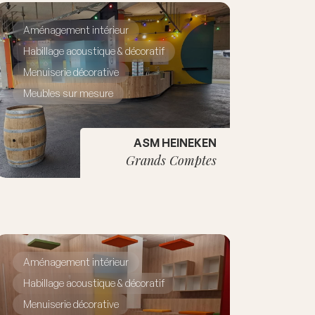
Aménagement intérieur
Habillage acoustique & décoratif
Menuiserie décorative
Meubles sur mesure
ASM HEINEKEN
Grands Comptes
Aménagement intérieur
Habillage acoustique & décoratif
Menuiserie décorative