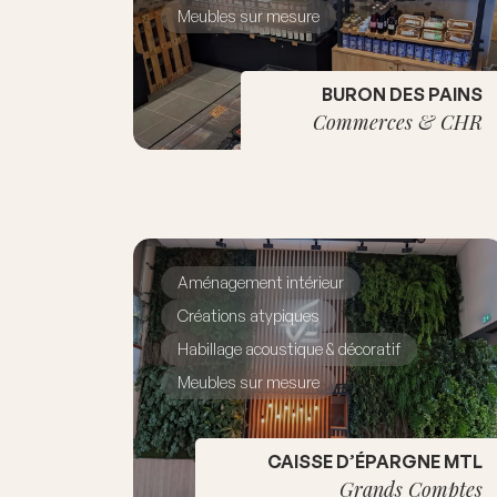
Meubles sur mesure
BURON DES PAINS
Commerces & CHR
Aménagement intérieur
Créations atypiques
Habillage acoustique & décoratif
Meubles sur mesure
CAISSE D’ÉPARGNE MTL
Grands Comptes