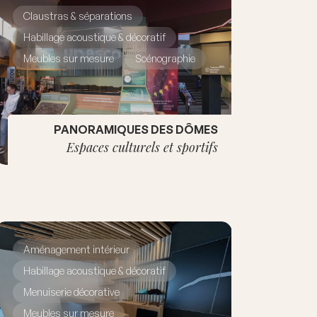
Claustras & séparations
Habillage acoustique & décoratif
Meubles sur mesure
Scénographie
PANORAMIQUES DES DÔMES
Espaces culturels et sportifs
Aménagement intérieur
Habillage acoustique & décoratif
Menuiserie décorative
Meubles sur mesure