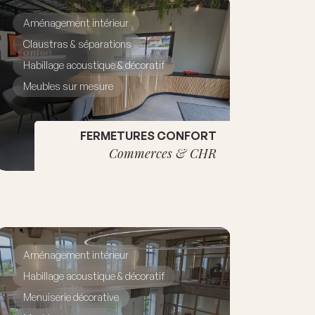
Aménagement intérieur
Claustras & séparations
Habillage acoustique & décoratif
Meubles sur mesure
FERMETURES CONFORT
Commerces & CHR
Aménagement intérieur
Habillage acoustique & décoratif
Menuiserie décorative