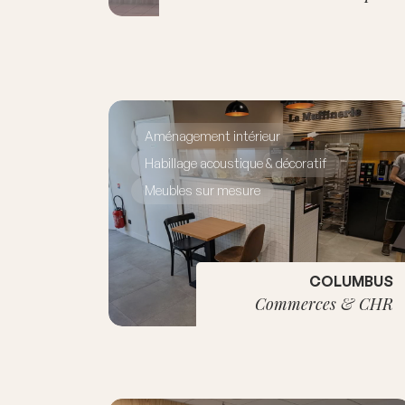
Aménagement intérieur
Habillage acoustique & décoratif
Meubles sur mesure
COLUMBUS
Commerces & CHR