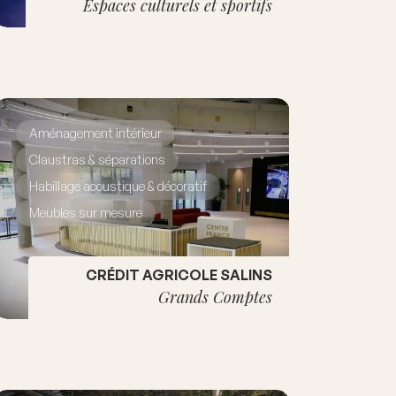
Espaces culturels et sportifs
Aménagement intérieur
Claustras & séparations
Habillage acoustique & décoratif
Meubles sur mesure
CRÉDIT AGRICOLE SALINS
Grands Comptes