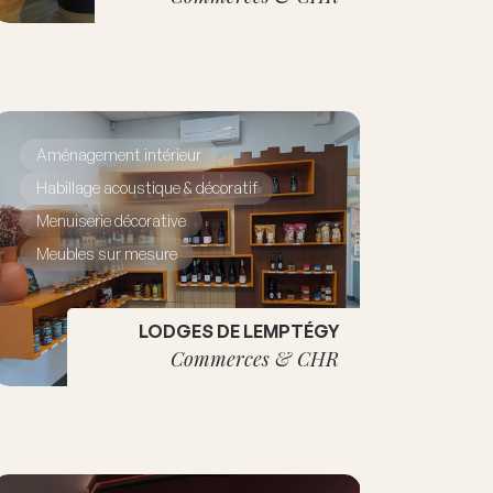
Aménagement intérieur
Habillage acoustique & décoratif
Menuiserie décorative
Meubles sur mesure
LODGES DE LEMPTÉGY
Commerces & CHR