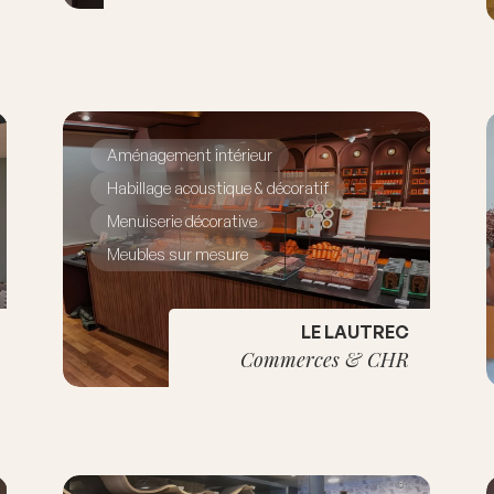
Aménagement intérieur
Habillage acoustique & décoratif
Menuiserie décorative
Meubles sur mesure
LE LAUTREC
Commerces & CHR