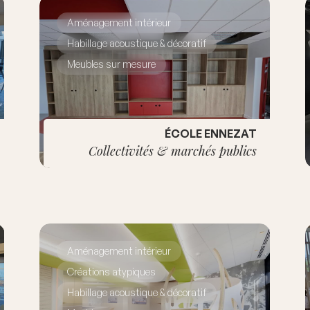
Aménagement intérieur
Habillage acoustique & décoratif
Meubles sur mesure
ÉCOLE ENNEZAT
Collectivités & marchés publics
Aménagement intérieur
Créations atypiques
Habillage acoustique & décoratif