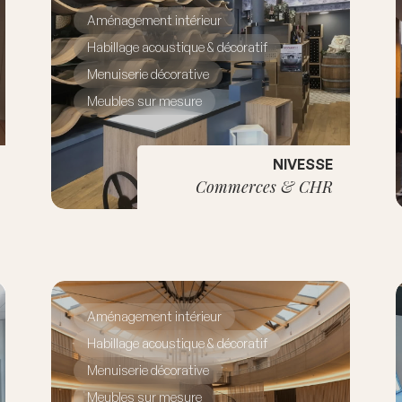
Aménagement intérieur
Habillage acoustique & décoratif
Menuiserie décorative
Meubles sur mesure
NIVESSE
Commerces & CHR
Aménagement intérieur
Habillage acoustique & décoratif
Menuiserie décorative
Meubles sur mesure