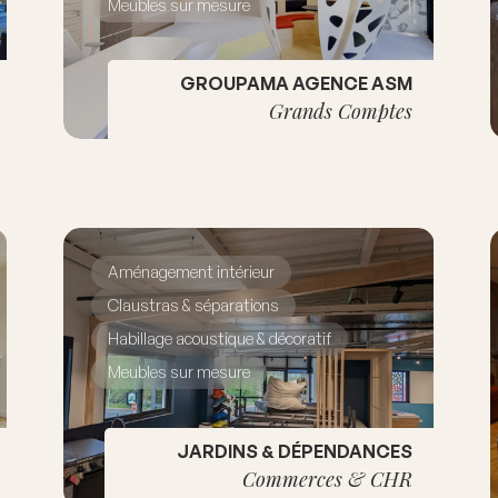
Meubles sur mesure
GROUPAMA AGENCE ASM
Grands Comptes
Aménagement intérieur
Claustras & séparations
Habillage acoustique & décoratif
Meubles sur mesure
JARDINS & DÉPENDANCES
Commerces & CHR