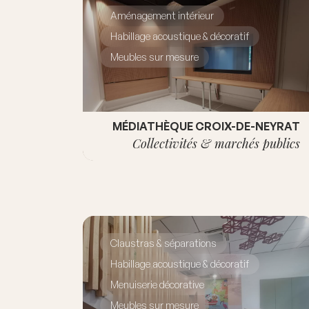
Aménagement intérieur
Habillage acoustique & décoratif
Meubles sur mesure
MÉDIATHÈQUE CROIX-DE-NEYRAT
Collectivités & marchés publics
Claustras & séparations
Habillage acoustique & décoratif
Menuiserie décorative
Meubles sur mesure