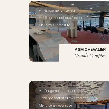
Aménagement intérieur
Habillage acoustique & décoratif
Meubles sur mesure
ASM CHEVALIER
Grands Comptes
Aménagement intérieur
Habillage acoustique & décoratif
Menuiserie décorative