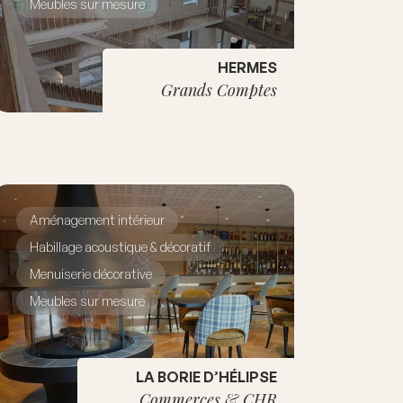
Meubles sur mesure
HERMES
Grands Comptes
Aménagement intérieur
Habillage acoustique & décoratif
Menuiserie décorative
Meubles sur mesure
LA BORIE D’HÉLIPSE
Commerces & CHR