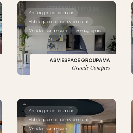
Aménagement intérieur
Habillage acoustique & décoratif
Meubles sur mesure
Scénographie
ASM ESPACE GROUPAMA
Grands Comptes
Aménagement intérieur
Habillage acoustique & décoratif
Meubles sur mesure